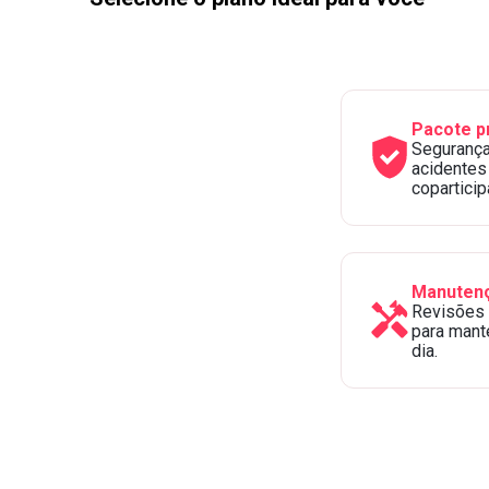
Pacote p
Segurança 
acidentes
copartici
Manutenç
Revisões 
para mant
dia.