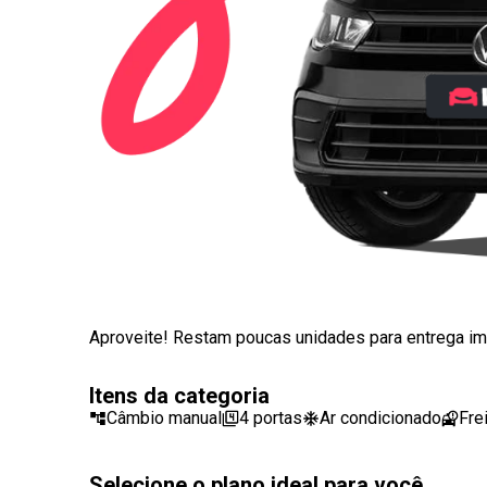
Aproveite! Restam poucas unidades para entrega im
Itens da categoria
Câmbio manual
4 portas
Ar condicionado
Fre
Selecione o plano ideal para você