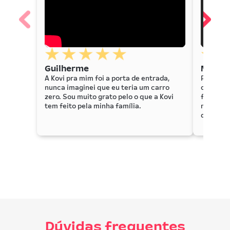
Guilherme
Marin
A Kovi pra mim foi a porta de entrada,
Para mim
nunca imaginei que eu teria um carro
outras l
zero. Sou muito grato pelo o que a Kovi
facilida
tem feito pela minha família.
não prec
de que e
Dúvidas frequentes