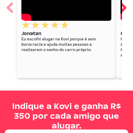
Jonatan
Getú
Eu escolhi alugar na Kovi porque é sem
Conseg
burocracia e ajuda muitas pessoas a
ágil p
realizarem o sonho do carro próprio.
trabal
autôno
Indique a Kovi e ganha R$
350 por cada amigo que
alugar.