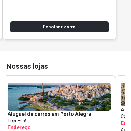
Escolher carro
Nossas lojas
Alug
Aluguel de carros em Porto Alegre
Cowo
Loja POA
End
Endereço
Aven