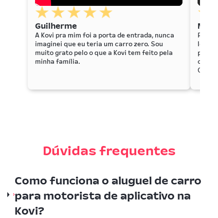
Guilherme
Mari
A Kovi pra mim foi a porta de entrada, nunca
Para m
imaginei que eu teria um carro zero. Sou
locado
muito grato pelo o que a Kovi tem feito pela
propor
minha família.
crédit
0km.
Dúvidas frequentes
Como funciona o aluguel de carro
para motorista de aplicativo na
Kovi?