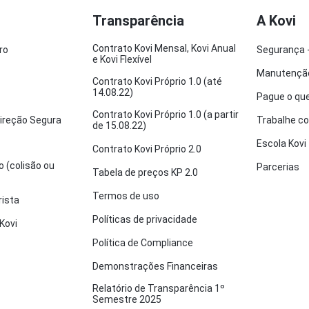
Transparência
A Kovi
Contrato Kovi Mensal, Kovi Anual
ro
Segurança -
e Kovi Flexível
Manutenção
Contrato Kovi Próprio 1.0 (até
14.08.22)
Pague o que
Contrato Kovi Próprio 1.0 (a partir
ireção Segura
Trabalhe c
de 15.08.22)
Escola Kovi
Contrato Kovi Próprio 2.0
o (colisão ou
Parcerias
Tabela de preços KP 2.0
Termos de uso
rista
Políticas de privacidade
Kovi
Política de Compliance
Demonstrações Financeiras
Relatório de Transparência 1º
Semestre 2025