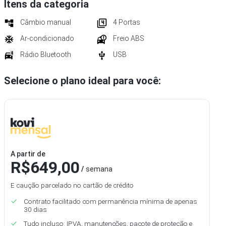
Itens da categoria
Câmbio manual
4
Portas
Ar-condicionado
Freio ABS
Rádio Bluetooth
USB
Selecione o plano ideal para você:
Mensal
A partir de
R$
649
,00
semana
E caução parcelado no cartão de crédito
Contrato facilitado com permanência mínima de apenas
30 dias
Tudo incluso: IPVA, manutenções, pacote de proteção e