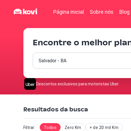
Página inicial
Sobre nós
Blog
Encontre o melhor pla
Descontos exclusivos para motoristas Uber
Resultados da busca
Filtrar:
Todos
Zero Km
+ de 20 mil Km