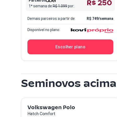
R$ 250
Parceiros
1ª semana de
R$
1.099
por:
Demais parceiros a partir de:
R$
749
/semana
Disponível no plano:
Escolher plano
Seminovos acima
Volkswagen Polo
Hatch Comfort