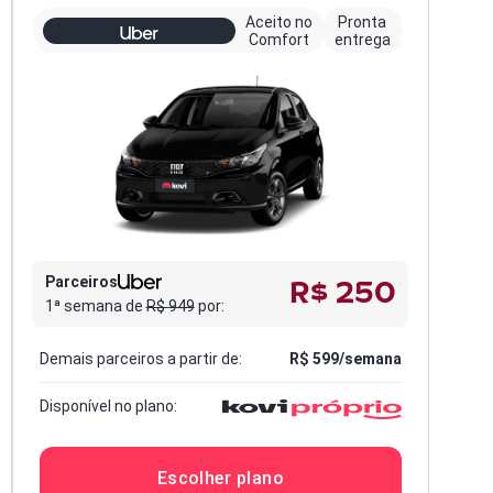
Aceito no
Pronta
Comfort
entrega
R$ 250
Parceiros
1ª semana de
R$
949
por:
Demais parceiros a partir de:
R$
599
/semana
Disponível no plano:
Escolher plano