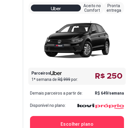
Aceito no
Pronta
Comfort
entrega
R$ 250
Parceiros
1ª semana de
R$
999
por:
Demais parceiros a partir de:
R$
649
/semana
Disponível no plano:
Escolher plano