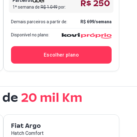
R$ 250
Parceiros
1ª semana de
R$
1.049
por:
Demais parceiros a partir de:
R$
699
/semana
Disponível no plano:
Escolher plano
 de
20 mil Km
Fiat Argo
Hatch Comfort