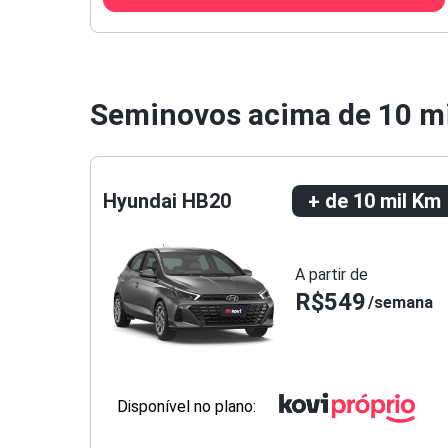
Seminovos acima de
10 m
Hyundai HB20
+ de 10 mil Km
A partir de
R$549
semana
Disponível no plano: