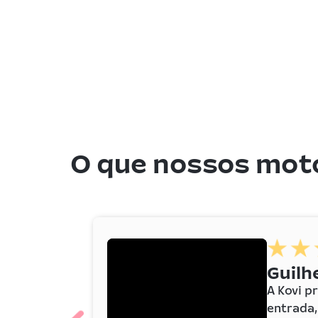
O que nossos moto
Guil
A Kovi p
entrada,