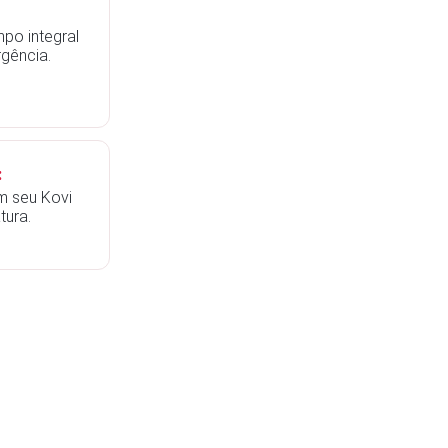
po integral
gência.
:
m seu Kovi
tura.