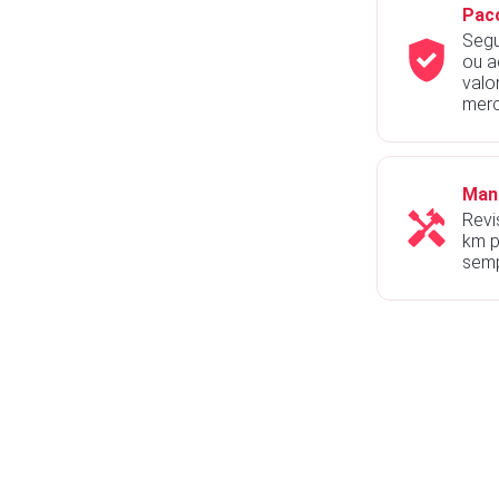
Pac
Segu
ou a
valo
mer
Man
Revi
km p
semp