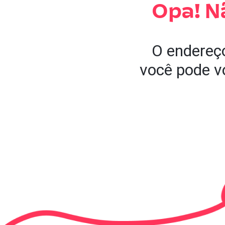
Opa! N
O endereço
você pode vo