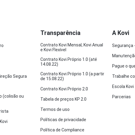
Transparência
A Kovi
Contrato Kovi Mensal, Kovi Anual
ro
Segurança -
e Kovi Flexível
Manutenção
Contrato Kovi Próprio 1.0 (até
14.08.22)
Pague o que
Contrato Kovi Próprio 1.0 (a partir
ireção Segura
Trabalhe c
de 15.08.22)
Escola Kovi
Contrato Kovi Próprio 2.0
o (colisão ou
Parcerias
Tabela de preços KP 2.0
Termos de uso
rista
Políticas de privacidade
Kovi
Política de Compliance