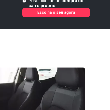
Possibilidade de
compra do
carro próprio
Escolha o seu agora