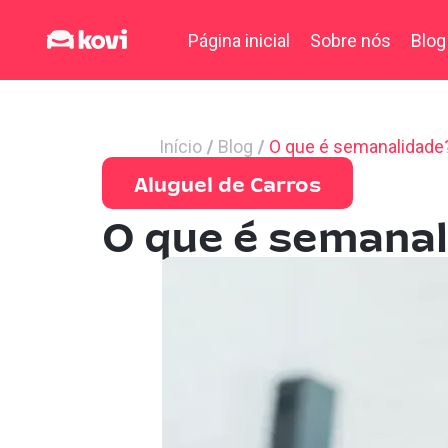
Página inicial
Sobre nós
Blog
Início
Blog
O que é semanalidade
Aluguel de Carros
O que é semana