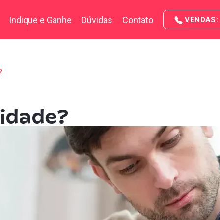
Indique e Ganhe
Dúvidas
Contato
VENDAS: 
?
lidade?