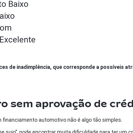
to Baixo
aixo
Bom
 Excelente
nces de inadimplência, que corresponde a possíveis a
o sem aprovação de créd
m financiamento automotivo não é algo tão simples.
 sujo”, pode encontrar muita dificuldade para ter um c