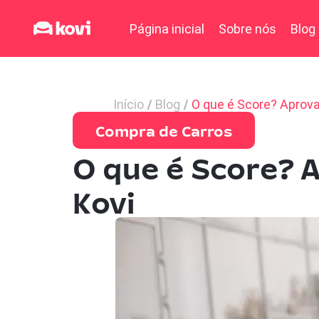
Página inicial
Sobre nós
Blog
Início
Blog
O que é Score? Aprovaç
Compra de Carros
O que é Score? A
Kovi