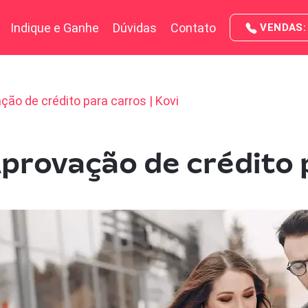
Indique e Ganhe
Dúvidas
Contato
VENDAS: 
ão de crédito para carros | Kovi
provação de crédito 