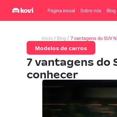
Página inicial
Sobre nós
Blog
Início
Blog
7 vantagens do SUV N
Modelos de carros
7 vantagens do 
conhecer