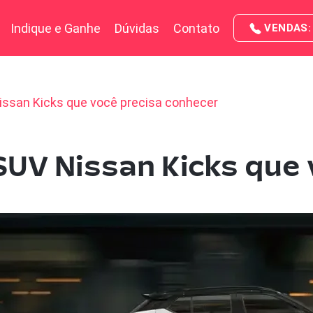
Indique e Ganhe
Dúvidas
Contato
VENDAS: 
issan Kicks que você precisa conhecer
SUV Nissan Kicks que 