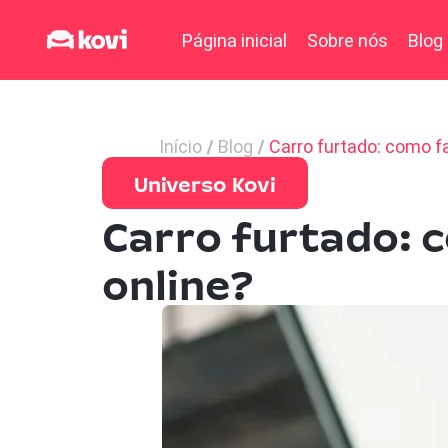
Página inicial
Sobre nós
Blog
Início
Blog
Carro furtado: como f
Universo Kovi
Carro furtado: 
online?