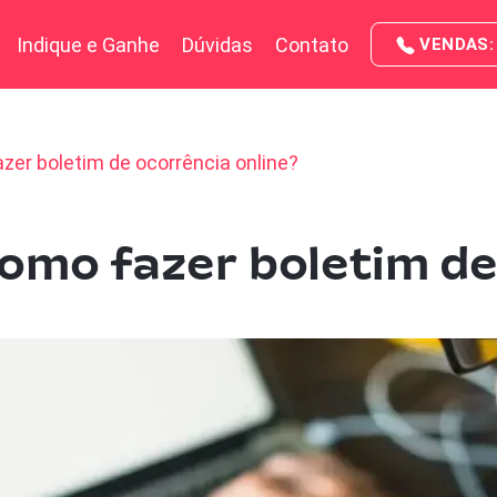
Indique e Ganhe
Dúvidas
Contato
VENDAS: 
azer boletim de ocorrência online?
como fazer boletim de