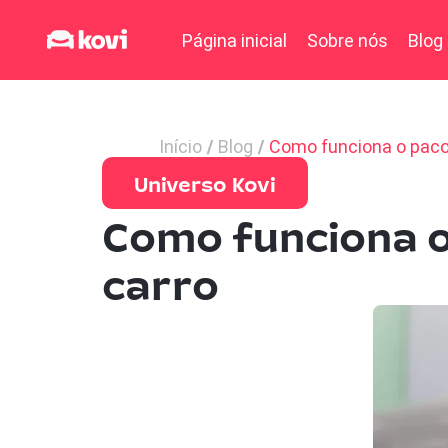
Página inicial
Sobre nós
Blog
Início
Blog
Como funciona o pacot
Universo Kovi
Como funciona o
carro