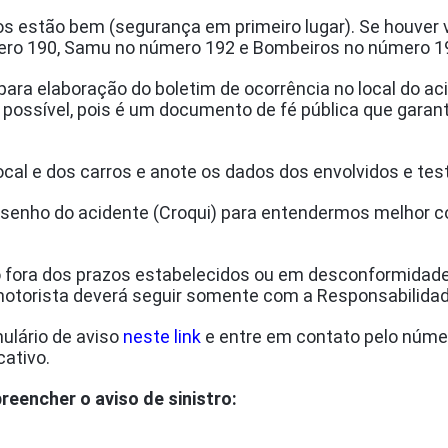
dos estão bem (segurança em primeiro lugar). Se houver
ero 190, Samu no número 192 e Bombeiros no número 1
para elaboração do boletim de ocorrência no local do a
ido possível, pois é um documento de fé pública que gar
local e dos carros e anote os dados dos envolvidos e t
senho do acidente (Croqui) para entendermos melhor c
do fora dos prazos estabelecidos ou em desconformidad
 motorista deverá seguir somente com a Responsabilidad
ulário de aviso
neste link
e entre em contato pelo númer
cativo.
reencher o aviso de sinistro: