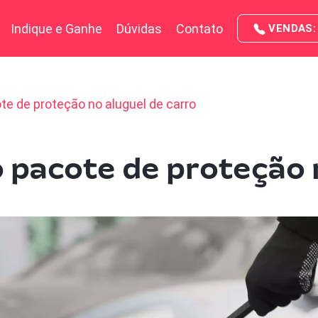
Indique e Ganhe
Dúvidas
Contato
VENDAS: 
e de proteção no aluguel de carro
 pacote de proteção 