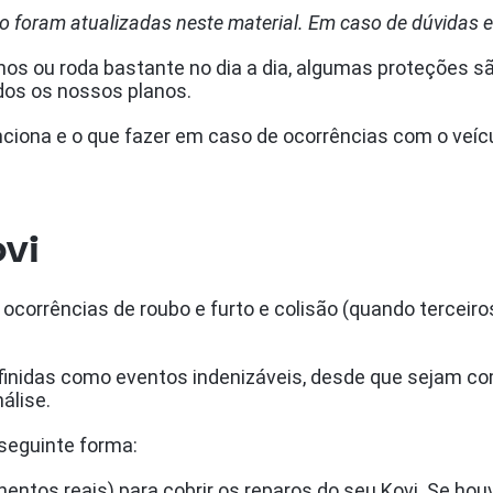
 foram atualizadas neste material. Em caso de dúvidas 
os ou roda bastante no dia a dia, algumas proteções sã
dos os nossos planos.
ciona e o que fazer em caso de ocorrências com o veícu
ovi
corrências de roubo e furto e colisão (quando terceiro
efinidas como eventos indenizáveis, desde que sejam 
álise.
 seguinte forma:
entos reais) para cobrir os reparos do seu Kovi. Se hou