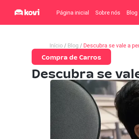
Página inicial
Sobre nós
Blog
Início
Blog
Descubra se vale a pe
Compra de Carros
Descubra se val