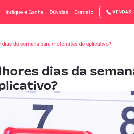
Indique e Ganhe
Dúvidas
Contato
VENDAS: 
 dias da semana para motoristas de aplicativo?
lhores dias da seman
licativo?