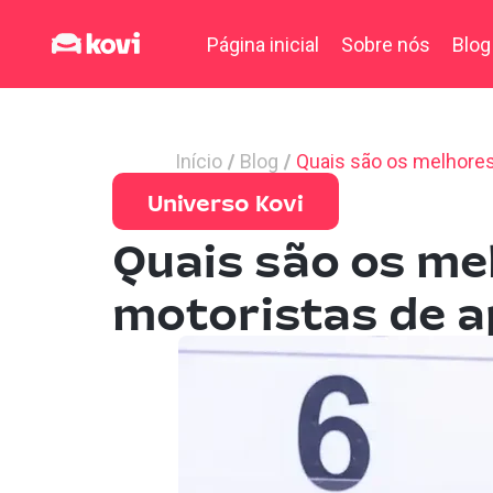
Página inicial
Sobre nós
Blog
Início
Blog
Quais são os melhores
Universo Kovi
Quais são os me
motoristas de ap