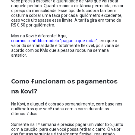
você precisa escolher a quantidade de KMs que vai rodar
naquele período. Quanto maior a distância permitida, maior
o preço da mensalidade. Esse tipo de locadora também
costuma cobrar uma taxa por cada quilômetro excedente,
caso você ultrapasse esse limite. A tarifa gira em torno de
R$ 0,50 por quilômetro.
Mas na Kovi é diferente! Aqui,
criamos o inédito modelo “pague o que rodar”
, em que o
valor da semanalidade é totalmente flexível, pois varia de
acordo com os KMs que a pessoa rodou na semana
anterior.
Como funcionam os pagamentos
na Kovi?
Na Kovi, o aluguel é cobrado semanalmente, com base nos
quilômetros que você rodou com o carro durante os
últimos 7 dias.
Somente na 1ª semana é preciso pagar um valor fixo, junto
com a caução, para que você possa retirar o carro. O valor
das faturas seguintes é totalmente flexível, reajustado