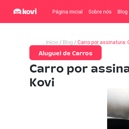
Página inicial
Sobre nós
Blog
Início
Blog
Carro por assinatura: 
Aluguel de Carros
Carro por assina
Kovi