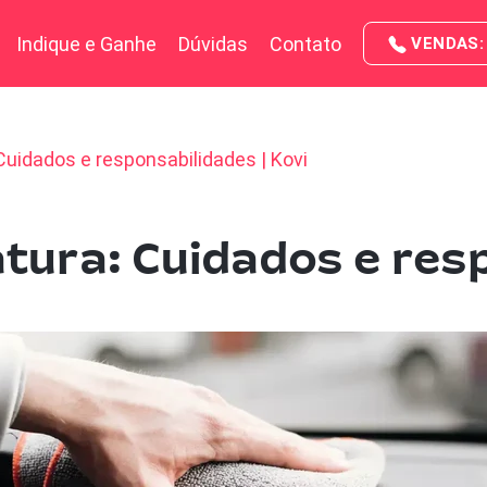
Indique e Ganhe
Dúvidas
Contato
VENDAS: 
Cuidados e responsabilidades | Kovi
tura: Cuidados e res