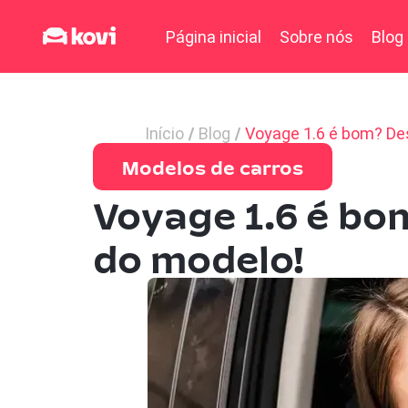
Página inicial
Sobre nós
Blog
Início
Blog
Voyage 1.6 é bom? De
Modelos de carros
Voyage 1.6 é bo
do modelo!