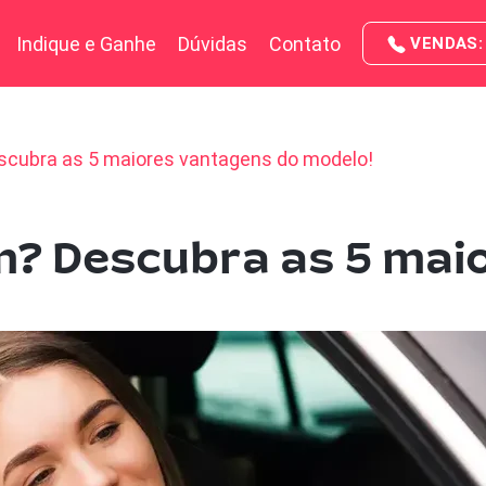
Indique e Ganhe
Dúvidas
Contato
VENDAS: 
scubra as 5 maiores vantagens do modelo!
m? Descubra as 5 mai