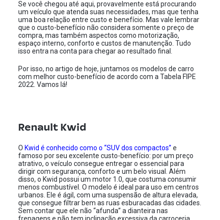
Se você chegou até aqui, provavelmente está procurando
um veículo que atenda suas necessidades, mas que tenha
uma boa relação entre custo e benefício. Mas vale lembrar
que o custo-benefício não considera somente o preço de
compra, mas também aspectos como motorização,
espaço interno, conforto e custos de manutenção. Tudo
isso entra na conta para chegar ao resultado final.
Por isso, no artigo de hoje, juntamos os modelos de carro
com melhor custo-benefício de acordo com a Tabela FIPE
2022. Vamos lá!
Renault Kwid
O
Kwid é conhecido como o “SUV dos compactos”
e
famoso por seu excelente custo-benefício: por um preço
atrativo, o veículo consegue entregar o essencial para
dirigir com segurança, conforto e um belo visual. Além
disso, o Kwid possui um motor 1.0, que costuma consumir
menos combustível. O modelo é ideal para uso em centros
urbanos. Ele é ágil, com uma suspensão de altura elevada,
que consegue filtrar bem as ruas esburacadas das cidades.
Sem contar que ele não “afunda” a dianteira nas
frenagens e não tem inclinação excessiva da carroceria