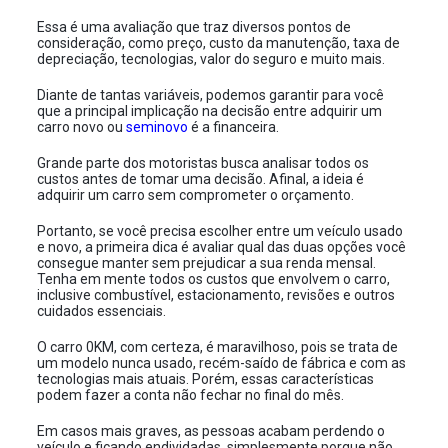
Essa é uma avaliação que traz diversos pontos de
consideração, como preço, custo da manutenção, taxa de
depreciação, tecnologias, valor do seguro e muito mais.
Diante de tantas variáveis, podemos garantir para você
que a principal implicação na decisão entre adquirir um
carro novo ou
seminovo
é a financeira.
Grande parte dos motoristas busca analisar todos os
custos antes de tomar uma decisão. Afinal, a ideia é
adquirir um carro sem comprometer o orçamento.
Portanto, se você precisa escolher entre um veículo usado
e novo, a primeira dica é avaliar qual das duas opções você
consegue manter sem prejudicar a sua renda mensal.
Tenha em mente todos os custos que envolvem o carro,
inclusive combustível, estacionamento, revisões e outros
cuidados essenciais.
O carro 0KM, com certeza, é maravilhoso, pois se trata de
um modelo nunca usado, recém-saído de fábrica e com as
tecnologias mais atuais. Porém, essas características
podem fazer a conta não fechar no final do mês.
Em casos mais graves, as pessoas acabam perdendo o
veículo e ficando endividadas, simplesmente porque não