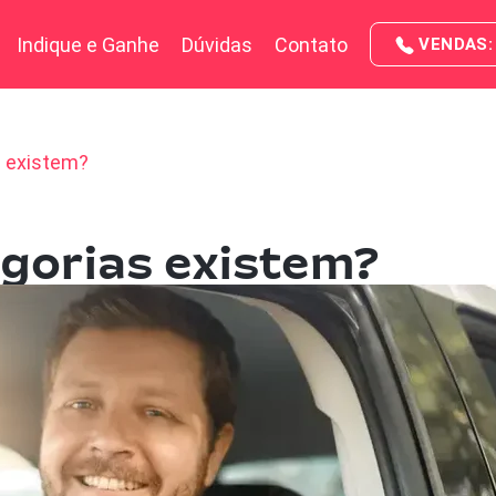
Indique e Ganhe
Dúvidas
Contato
VENDAS: 
s existem?
egorias existem?