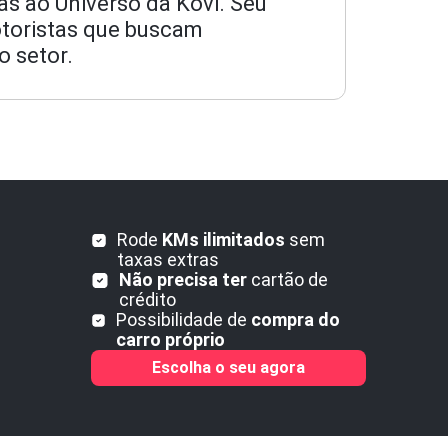
s ao Universo da Kovi. Seu
otoristas que buscam
o setor.
Rode
KMs ilimitados
sem
taxas extras
Não precisa ter
cartão de
crédito
Possibilidade de
compra do
carro próprio
Escolha o seu agora