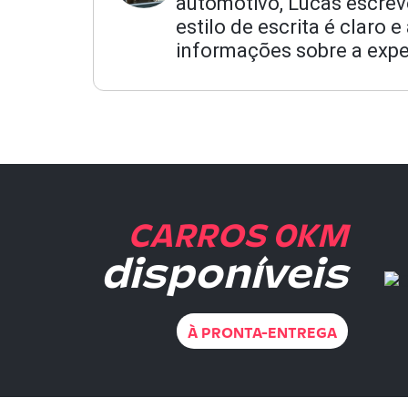
automotivo, Lucas escrev
estilo de escrita é claro
informações sobre a exper
CARROS 0KM
disponíveis
À PRONTA-ENTREGA