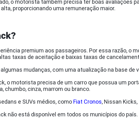
ado, o motorista também precisa ter boas avaliações 
is alta, proporcionando uma remuneração maior.
ack?
riência premium aos passageiros. Por essa razão, o mo
 altas taxas de aceitação e baixas taxas de cancelament
or algumas mudanças, com uma atualização na base de v
lack, o motorista precisa de um carro que possua um por
ata, chumbo, cinza, marrom ou branco.
s sedans e SUVs médios, como
Fiat Cronos
, Nissan Kicks
ack não está disponível em todos os municípios do país. 