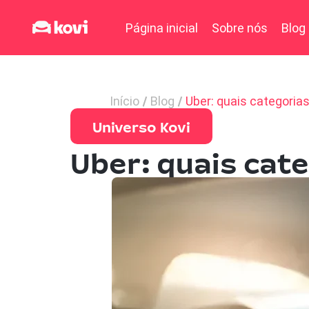
Página inicial
Sobre nós
Blog
Início
Blog
Uber: quais categoria
Universo Kovi
Uber: quais cat