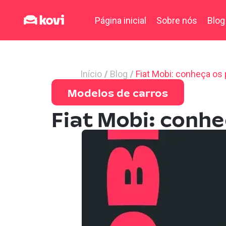
Página inicial
Sobre nós
Blog
Início
Blog
Fiat Mobi: conheça os
Modelos de carros
Fiat Mobi: conh