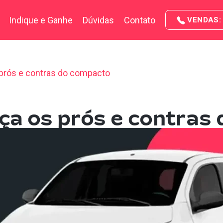
Indique e Ganhe
Dúvidas
Contato
VENDAS: 
 prós e contras do compacto
eça os prós e contras