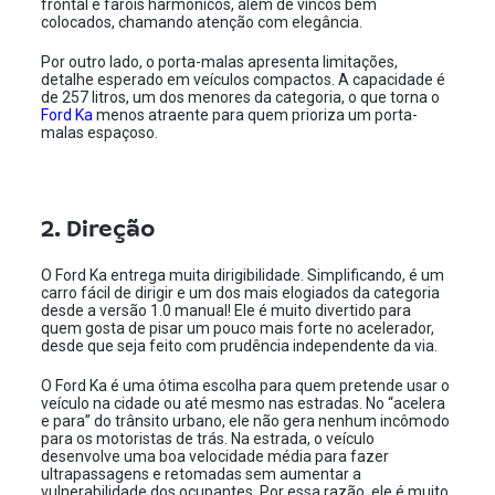
frontal e faróis harmônicos, além de vincos bem
colocados, chamando atenção com elegância.
Por outro lado, o porta-malas apresenta limitações,
detalhe esperado em veículos compactos. A capacidade é
de 257 litros, um dos menores da categoria, o que torna o
Ford Ka
menos atraente para quem prioriza um porta-
malas espaçoso.
2. Direção
O Ford Ka entrega muita dirigibilidade. Simplificando, é um
carro fácil de dirigir e um dos mais elogiados da categoria
desde a versão 1.0 manual! Ele é muito divertido para
quem gosta de pisar um pouco mais forte no acelerador,
desde que seja feito com prudência independente da via.
O Ford Ka é uma ótima escolha para quem pretende usar o
veículo na cidade ou até mesmo nas estradas. No “acelera
e para” do trânsito urbano, ele não gera nenhum incômodo
para os motoristas de trás. Na estrada, o veículo
desenvolve uma boa velocidade média para fazer
ultrapassagens e retomadas sem aumentar a
vulnerabilidade dos ocupantes. Por essa razão, ele é muito