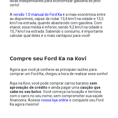
dicas indispensáveis para economizar gasolina do jeito
certo!
A
versão 1.0 manual do Ford Ka
é a mais econômica entre
as disponíveis, capaz de rodar 13,4 km/l na cidade e 15,5
km/l na estrada, quando abastecido com gasolina. Com
etanol, essa média é inferior, sendo 9,2 km/l na cidade e
10,7 km/l na estrada. Sabendo o consumo, é importante
calcular qual deles é o mais vantajoso para você!
Compre seu Ford Ka na Kovi
Agora que você já conhece as principais razões para
comprar um Ford Ka, chegou a hora de realizar esse sonho!
Aqui na Kovi, você pode comprar carros baratos
sem
aprovação de crédito
e ainda pagar uma
caução que
cabe no seu bolso
. Você começa na locação e termina
com o carro no seu nome, sem comprometer sua saúde
financeira. Acesse
nossa loja online
e conquiste seu Ford
Ka agora mesmo!