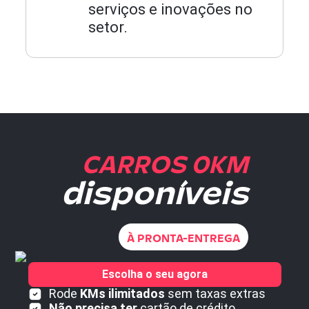
serviços e inovações no
setor.
CARROS 0KM
disponíveis
À PRONTA-ENTREGA
Escolha o seu agora
Rode
KMs ilimitados
sem taxas extras
Não precisa ter
cartão de crédito