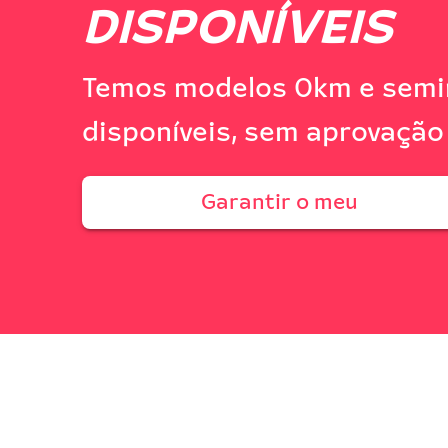
DISPONÍVEIS
Temos modelos 0km e semi
disponíveis, sem aprovação
Garantir o meu