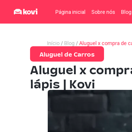
Página inicial
Sobre nós
Blog
Início
Blog
Aluguel x compra de ca
Aluguel de Carros
Aluguel x compr
lápis | Kovi