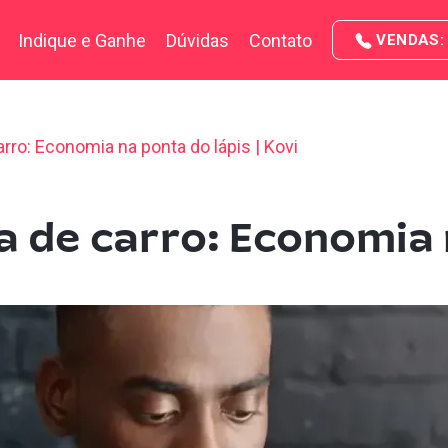
Indique e Ganhe
Dúvidas
Contato
VENDAS: 
rro: Economia na ponta do lápis | Kovi
a de carro: Economia