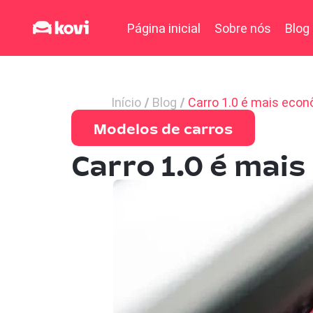
Página inicial
Sobre nós
Blog
Início
Blog
Carro 1.0 é mais econ
Modelos de carros
Carro 1.0 é mai