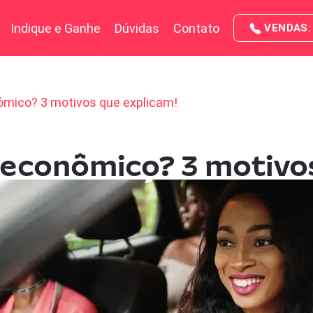
Indique e Ganhe
Dúvidas
Contato
VENDAS: 
ômico? 3 motivos que explicam!
s econômico? 3 motivo