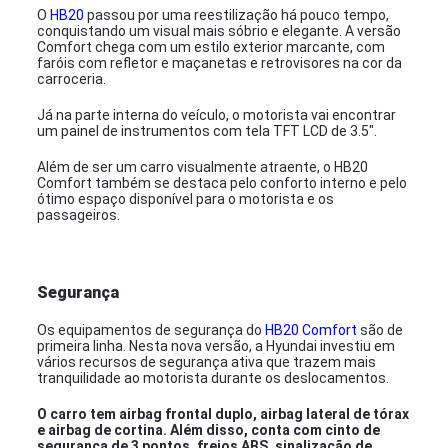
O
HB20
passou por uma reestilização há pouco tempo,
conquistando um visual mais sóbrio e elegante. A versão
Comfort chega com um estilo exterior marcante, com
faróis com refletor e maçanetas e retrovisores na cor da
carroceria.
Já na parte interna do veículo, o motorista vai encontrar
um painel de instrumentos com tela TFT LCD de 3.5".
Além de ser um carro visualmente atraente, o HB20
Comfort também se destaca pelo conforto interno e pelo
ótimo espaço disponível para o motorista e os
passageiros.
Segurança
Os equipamentos de segurança do
HB20 Comfort
são de
primeira linha. Nesta nova versão, a Hyundai investiu em
vários recursos de segurança ativa que trazem mais
tranquilidade ao motorista durante os deslocamentos.
O carro tem airbag frontal duplo, airbag lateral de tórax
e airbag de cortina. Além disso, conta com cinto de
segurança de 3 pontos, freios ABS, sinalização de