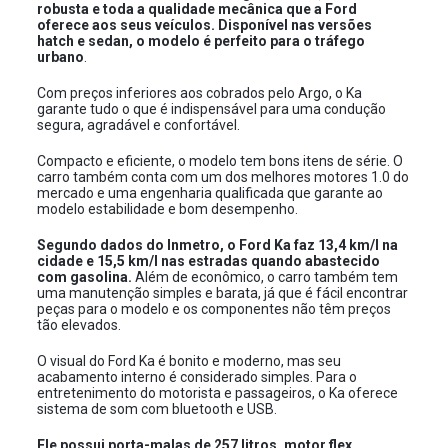
robusta e toda a qualidade mecânica que a Ford
oferece aos seus veículos. Disponível nas versões
hatch e sedan, o modelo é perfeito para o tráfego
urbano
.
Com preços inferiores aos cobrados pelo Argo, o Ka
garante tudo o que é indispensável para uma condução
segura, agradável e confortável.
Compacto e eficiente, o modelo tem bons itens de série. O
carro também conta com um dos melhores motores 1.0 do
mercado e uma engenharia qualificada que garante ao
modelo estabilidade e bom desempenho.
Segundo dados do Inmetro, o Ford Ka faz 13,4 km/l na
cidade e 15,5 km/l nas estradas quando abastecido
com gasolina.
Além de econômico, o carro também tem
uma manutenção simples e barata, já que é fácil encontrar
peças para o modelo e os componentes não têm preços
tão elevados.
O visual do Ford Ka é bonito e moderno, mas seu
acabamento interno é considerado simples. Para o
entretenimento do motorista e passageiros, o Ka oferece
sistema de som com bluetooth e USB.
Ele possui porta-malas de 257 litros, motor flex,